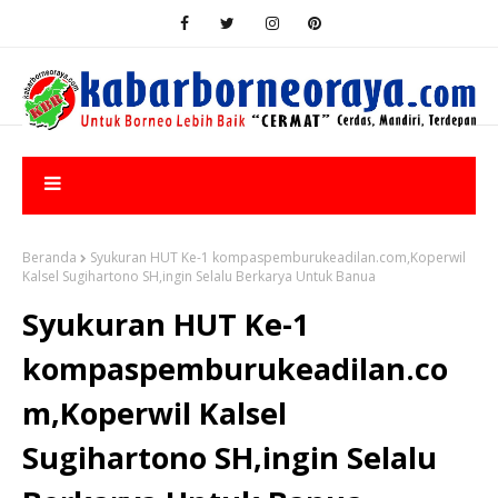
Beranda
Syukuran HUT Ke-1 kompaspemburukeadilan.com,Koperwil
Kalsel Sugihartono SH,ingin Selalu Berkarya Untuk Banua
Syukuran HUT Ke-1
kompaspemburukeadilan.co
m,Koperwil Kalsel
Sugihartono SH,ingin Selalu