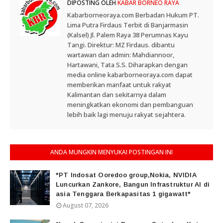
DIPOSTING OLEH
KABAR BORNEO RAYA
Kabarborneoraya.com Berbadan Hukum PT.
Lima Putra Firdaus Terbit di Banjarmasin
(Kalsel) Jl. Palem Raya 38 Perumnas Kayu
Tangi. Direktur: MZ Firdaus. dibantu
wartawan dan admin: Mahdiannoor,
Hartawani, Tata S.S. Diharapkan dengan
media online kabarborneoraya.com dapat
memberikan manfaat untuk rakyat
Kalimantan dan sekitarnya dalam
meningkatkan ekonomi dan pembanguan
lebih baik lagi menuju rakyat sejahtera.
ANDA MUNGKIN MENYUKAI POSTINGAN INI
*PT Indosat Ooredoo group,Nokia, NVIDIA
Luncurkan Zankore, Bangun Infrastruktur AI di
asia Tenggara Berkapasitas 1 gigawatt*
August 07, 2026