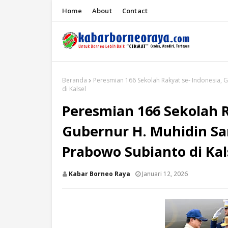
Home
About
Contact
Beranda
Peresmian 166 Sekolah Rakyat se- Indonesia,
di Kalsel
Peresmian 166 Sekolah R
Gubernur H. Muhidin S
Prabowo Subianto di Kal
Kabar Borneo Raya
Januari 12, 2026