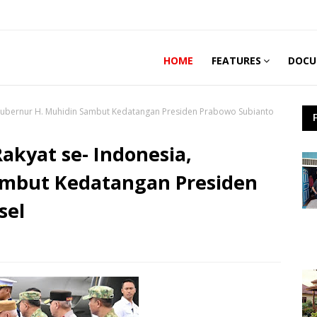
HOME
FEATURES
DOCU
 Gubernur H. Muhidin Sambut Kedatangan Presiden Prabowo Subianto
akyat se- Indonesia,
ambut Kedatangan Presiden
sel