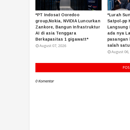
*PT Indosat Ooredoo
*Lurah Su
group,Nokia, NVIDIA Luncurkan
Satpol-pp 
Zankore, Bangun Infrastruktur
Langsung M
AI di asia Tenggara
ada nya L
Berkapasitas 1 gigawatt*
pasangan b
salah satu
August 07, 2026
August 06,
POS
0 Komentar