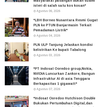
Masyarakat pasangan bukan suami
isteri di salah satu kos kosan*
Agustus 06, 2026
*LBH Borneo Nusantara Resmi Gugat
PLN ke PTUN Banjarmasin Terkait
Pemadaman Listrik*
Agustus 04, 2026
PLN ULP Tanjung Jelaskan kondisi
kelistrikan Ke bupati Tabalong
Agustus 03, 2026
*PT Indosat Ooredoo group,Nokia,
NVIDIA Luncurkan Zankore, Bangun
Infrastruktur AI di asia Tenggara
Berkapasitas 1 gigawatt*
Agustus 07, 2026
*Indosat Ooredoo Hutchison Double
Bukukan Pertumbuhan Digital,dan