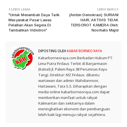
LEBIH LAMA
LEBIH BARU
"Untuk Menambah Daya Tarik
(Ambin Demokrasi) SURIANI
Masyarakat Pasar Lawas
HAIR, AKTIVIS TIDAK
Pelaihari Akan Segera Di
TERSOROT KAMERA Oleh:
Tambahkan Vidiotron"
Noorhalis Majid
DIPOSTING OLEH
KABAR BORNEO RAYA
Kabarborneoraya.com Berbadan Hukum PT.
Lima Putra Firdaus Terbit di Banjarmasin
(Kalsel) Jl. Palem Raya 38 Perumnas Kayu
Tangi. Direktur: MZ Firdaus. dibantu
wartawan dan admin: Mahdiannoor,
Hartawani, Tata S.S. Diharapkan dengan
media online kabarborneoraya.com dapat
memberikan manfaat untuk rakyat
Kalimantan dan sekitarnya dalam
meningkatkan ekonomi dan pembanguan
lebih baik lagi menuju rakyat sejahtera.