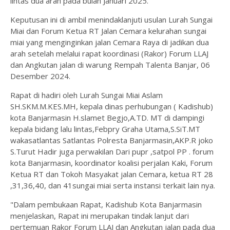
lintas dua arah pada bulan Januari 2025.
Keputusan ini di ambil menindaklanjuti usulan Lurah Sungai
Miai dan Forum Ketua RT Jalan Cemara kelurahan sungai
miai yang menginginkan jalan Cemara Raya di jadikan dua
arah setelah melalui rapat koordinasi (Rakor) Forum LLAJ
dan Angkutan jalan di warung Rempah Talenta Banjar, 06
Desember 2024.
Rapat di hadiri oleh Lurah Sungai Miai Aslam
SH.SKM.M.KES.MH, kepala dinas perhubungan ( Kadishub)
kota Banjarmasin H.slamet Begjo,A.TD. MT di dampingi
kepala bidang lalu lintas,Febpry Graha Utama,S.SiT.MT
wakasatlantas Satlantas Polresta Banjarmasin,AKP.R joko
S.Turut Hadir juga perwakilan Dari pupr ,satpol PP . forum
kota Banjarmasin, koordinator koalisi perjalan Kaki, Forum
Ketua RT dan Tokoh Masyakat jalan Cemara, ketua RT 28
,31,36,40, dan 41sungai miai serta instansi terkait lain nya.
"Dalam pembukaan Rapat, Kadishub Kota Banjarmasin
menjelaskan, Rapat ini merupakan tindak lanjut dari
pertemuan Rakor Forum LLAJ dan Angkutan jalan pada dua