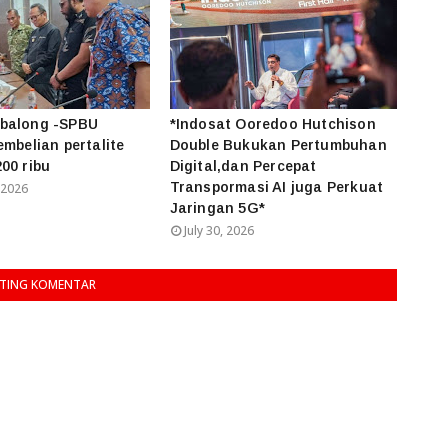
balong -SPBU
*Indosat Ooredoo Hutchison
embelian pertalite
Double Bukukan Pertumbuhan
00 ribu
Digital,dan Percepat
Transpormasi AI juga Perkuat
 2026
Jaringan 5G*
July 30, 2026
TING KOMENTAR