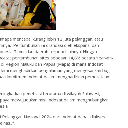
umapa mencapai kurang lebih 12 Juta pelanggan. atau
nya. Pertumbuhan ini dilandasi oleh ekspansi dan
donesia Timur dan daerah terpencil lainnya. Hingga
encatat pertumbuhan sites sebesar 14,8% secara Year-on-
a di Region Maluku dan Papua (Mapa) di mana Indosat
at demi menghadirkan pengalaman yang mengesankan bagi
jukkan komitmen Indosat dalam menghadirkan pemerataan
ningkatkan penetrasi terutama di wilayah Sulawesi,
 upaya mewujudukan misi Indosat dalam menghubungkan
esia
i Pelanggan Nasional 2024 dari Indosat dapat diakses
elnas..*.