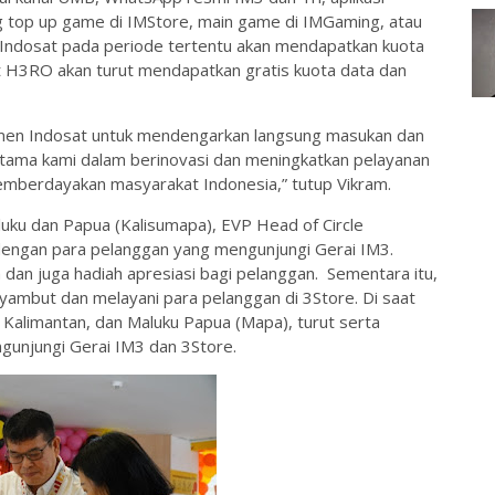
g top up game di IMStore, main game di IMGaming, atau
tal Indosat pada periode tertentu akan mendapatkan kuota
et H3RO akan turut mendapatkan gratis kuota data dan
men Indosat untuk mendengarkan langsung masukan dan
 utama kami dalam berinovasi dan meningkatkan pelayanan
berdayakan masyarakat Indonesia,” tutup Vikram.
aluku dan Papua (Kalisumapa), EVP Head of Circle
 dengan para pelanggan yang mengunjungi Gerai IM3.
h dan juga hadiah apresiasi bagi pelanggan. Sementara itu,
yambut dan melayani para pelanggan di 3Store. Di saat
 Kalimantan, dan Maluku Papua (Mapa), turut serta
gunjungi Gerai IM3 dan 3Store.