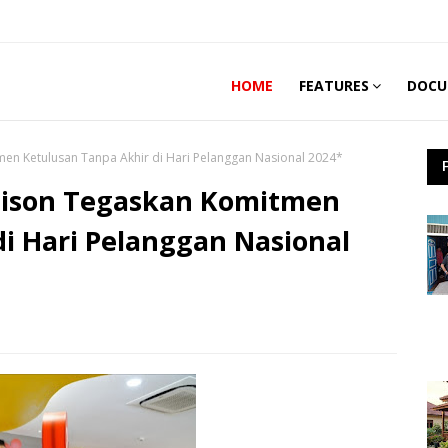
HOME
FEATURES
DOCU
n Ketulusan Tanpa Akhir di Hari Pelanggan Nasional 2024*
hison Tegaskan Komitmen
i Hari Pelanggan Nasional