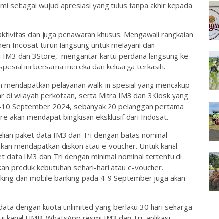
ami sebagai wujud apresiasi yang tulus tanpa akhir kepada
aktivitas dan juga penawaran khusus. Mengawali rangkaian
emen Indosat turun langsung untuk melayani dan
 IM3 dan 3Store, mengantar kartu perdana langsung ke
esial ini bersama mereka dan keluarga terkasih.
an mendapatkan pelayanan walk-in spesial yang mencakup
ar di wilayah perkotaan, serta Mitra IM3 dan 3Kiosk yang
4-10 September 2024, sebanyak 20 pelanggan pertama
re akan mendapat bingkisan eksklusif dari Indosat.
lian paket data IM3 dan Tri dengan batas nominal
akan mendapatkan diskon atau e-voucher. Untuk kanal
et data IM3 dan Tri dengan minimal nominal tertentu di
n produk kebutuhan sehari-hari atau e-voucher.
anking dan mobile banking pada 4-9 September juga akan
data dengan kuota unlimited yang berlaku 30 hari seharga
i kanal UMB, WhatsApp resmi IM3 dan Tri, aplikasi