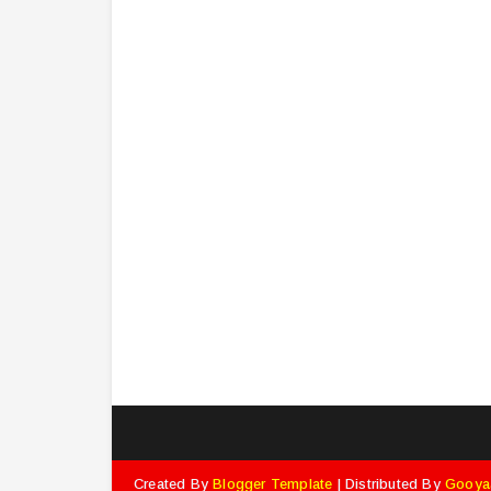
Created By
Blogger Template
| Distributed By
Gooya