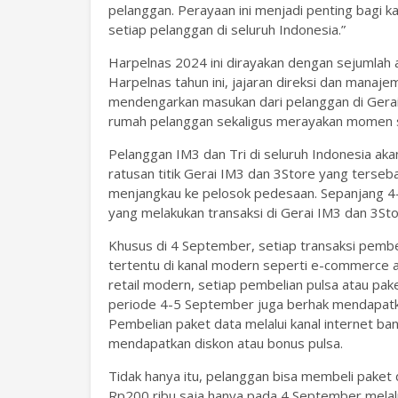
pelanggan. Perayaan ini menjadi penting bagi k
setiap pelanggan di seluruh Indonesia.”
Harpelnas 2024 ini dirayakan dengan sejumlah 
Harpelnas tahun ini, jajaran direksi dan manaj
mendengarkan masukan dari pelanggan di Gerai
rumah pelanggan sekaligus merayakan momen sp
Pelanggan IM3 dan Tri di seluruh Indonesia ak
ratusan titik Gerai IM3 dan 3Store yang terseb
menjangkau ke pelosok pedesaan. Sepanjang 
yang melakukan transaksi di Gerai IM3 dan 3Sto
Khusus di 4 September, setiap transaksi pembe
tertentu di kanal modern seperti e-commerce 
retail modern, setiap pembelian pulsa atau pak
periode 4-5 September juga berhak mendapatka
Pembelian paket data melalui kanal internet b
mendapatkan diskon atau bonus pulsa.
Tidak hanya itu, pelanggan bisa membeli paket 
Rp200 ribu saja hanya pada 4 September melalu