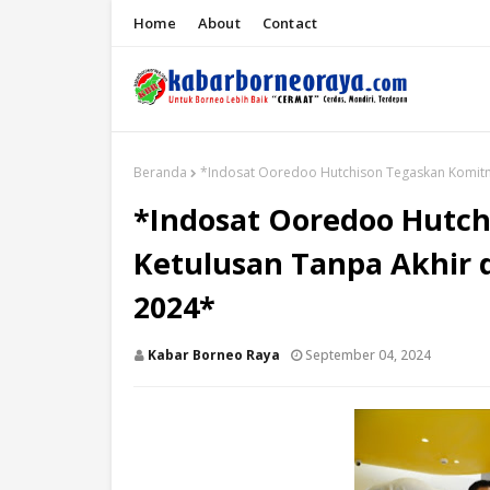
Home
About
Contact
Beranda
*Indosat Ooredoo Hutchison Tegaskan Komitme
*Indosat Ooredoo Hutc
Ketulusan Tanpa Akhir d
2024*
Kabar Borneo Raya
September 04, 2024