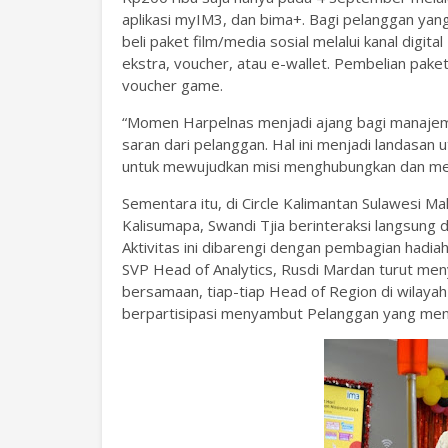
aplikasi myIM3, dan bima+. Bagi pelanggan yan
beli paket film/media sosial melalui kanal digi
ekstra, voucher, atau e-wallet. Pembelian pak
voucher game.
“Momen Harpelnas menjadi ajang bagi manaje
saran dari pelanggan. Hal ini menjadi landasan
untuk mewujudkan misi menghubungkan dan mem
Sementara itu, di Circle Kalimantan Sulawesi M
Kalisumapa, Swandi Tjia berinteraksi langsung
Aktivitas ini dibarengi dengan pembagian hadia
SVP Head of Analytics, Rusdi Mardan turut men
bersamaan, tiap-tiap Head of Region di wilayah
berpartisipasi menyambut Pelanggan yang men