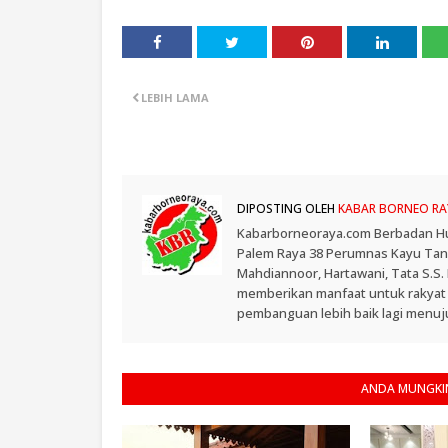
LEBIH LAMA
DIPOSTING OLEH
KABAR BORNEO RA
Kabarborneoraya.com Berbadan Hukum
Palem Raya 38 Perumnas Kayu Tangi
Mahdiannoor, Hartawani, Tata S.S
memberikan manfaat untuk rakyat
pembanguan lebih baik lagi menuju
ANDA MUNGKIN