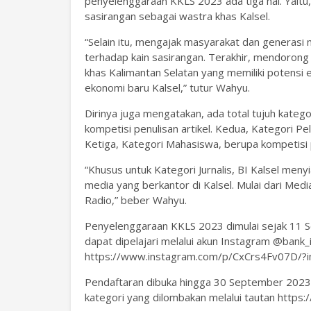
penyelenggaraan KKLS 2023 ada tiga hal. Yaitu
sasirangan sebagai wastra khas Kalsel.
“Selain itu, mengajak masyarakat dan generasi m
terhadap kain sasirangan. Terakhir, mendoron
khas Kalimantan Selatan yang memiliki potensi
ekonomi baru Kalsel,” tutur Wahyu.
Dirinya juga mengatakan, ada total tujuh kate
kompetisi penulisan artikel. Kedua, Kategori Pe
Ketiga, Kategori Mahasiswa, berupa kompetisi p
“Khusus untuk Kategori Jurnalis, BI Kalsel meny
media yang berkantor di Kalsel. Mulai dari Medi
Radio,” beber Wahyu.
Penyelenggaraan KKLS 2023 dimulai sejak 11 Se
dapat dipelajari melalui akun Instagram @bank_i
https://www.instagram.com/p/CxCrs4Fv07D/?i
Pendaftaran dibuka hingga 30 September 2023.
kategori yang dilombakan melalui tautan https: