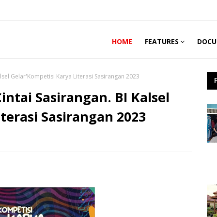
HOME
FEATURES
DOCU
sel Gelar'Kompetisi Karya Literasi Sasirangan 2023
ntai Sasirangan. BI Kalsel
iterasi Sasirangan 2023