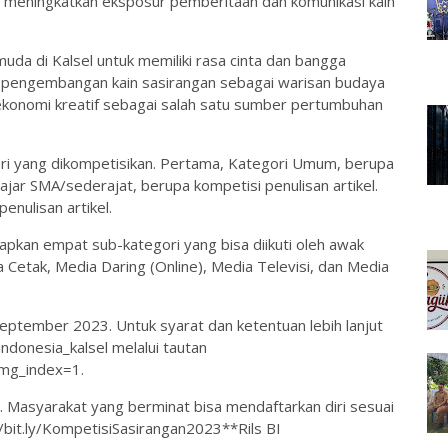
, meningkatkan eksposur pemberitaan dan komunikasi kain
uda di Kalsel untuk memiliki rasa cinta dan bangga
g pengembangan kain sasirangan sebagai warisan budaya
 ekonomi kreatif sebagai salah satu sumber pertumbuhan
gori yang dikompetisikan. Pertama, Kategori Umum, berupa
lajar SMA/sederajat, berupa kompetisi penulisan artikel.
enulisan artikel.
iapkan empat sub-kategori yang bisa diikuti oleh awak
a Cetak, Media Daring (Online), Media Televisi, dan Media
ptember 2023. Untuk syarat dan ketentuan lebih lanjut
ndonesia_kalsel melalui tautan
mg_index=1.
 Masyarakat yang berminat bisa mendaftarkan diri sesuai
//bit.ly/KompetisiSasirangan2023**Rils BI