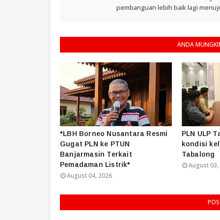
pembanguan lebih baik lagi menuju
ANDA MUNGKIN
*LBH Borneo Nusantara Resmi
PLN ULP T
Gugat PLN ke PTUN
kondisi kel
Banjarmasin Terkait
Tabalong
Pemadaman Listrik*
August 03,
August 04, 2026
POS