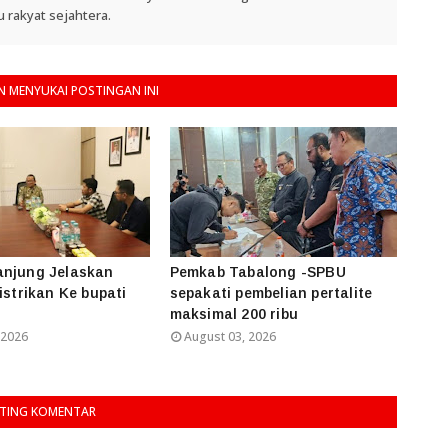
 rakyat sejahtera.
 MENYUKAI POSTINGAN INI
anjung Jelaskan
Pemkab Tabalong -SPBU
istrikan Ke bupati
sepakati pembelian pertalite
maksimal 200 ribu
 2026
August 03, 2026
TING KOMENTAR