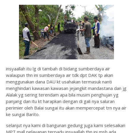
insyaallah itu lg di tambah di bidang sumberdaya air
walaupun thn ini sumberdaya air tdk dpt DAK tp akan
menggunakan dana DAU kt usahakan termasuk nanti
menghindari kawasan kawasan jejangkit mandastana dan jg
Alalak yg sering terendam apa bila musim penghujan yg
panjang dan itu kt harapkan dengan di gali nya saluran
perimier oleh Balai sungai itu akan mempercepat trn nya air
ke sungai Barito.
selanjut nya kami di bangunan gedung juga kami selesaikan
MPT mall pelayanan terpadu insyaallah thn ini msh ada