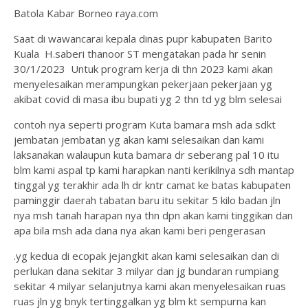
Batola Kabar Borneo raya.com
Saat di wawancarai kepala dinas pupr kabupaten Barito
Kuala H.saberi thanoor ST mengatakan pada hr senin
30/1/2023 Untuk program kerja di thn 2023 kami akan
menyelesaikan merampungkan pekerjaan pekerjaan yg
akibat covid di masa ibu bupati yg 2 thn td yg blm selesai
contoh nya seperti program Kuta bamara msh ada sdkt
jembatan jembatan yg akan kami selesaikan dan kami
laksanakan walaupun kuta bamara dr seberang pal 10 itu
blm kami aspal tp kami harapkan nanti kerikilnya sdh mantap
tinggal yg terakhir ada lh dr kntr camat ke batas kabupaten
paminggir daerah tabatan baru itu sekitar 5 kilo badan jln
nya msh tanah harapan nya thn dpn akan kami tinggikan dan
apa bila msh ada dana nya akan kami beri pengerasan
.yg kedua di ecopak jejangkit akan kami selesaikan dan di
perlukan dana sekitar 3 milyar dan jg bundaran rumpiang
sekitar 4 milyar selanjutnya kami akan menyelesaikan ruas
ruas jln yg bnyk tertinggalkan yg blm kt sempurna kan