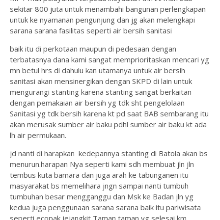
sekitar 800 juta untuk menambahi bangunan perlengkapan
untuk ke nyamanan pengunjung dan jg akan melengkapi
sarana sarana fasilitas seperti air bersih sanitasi
baik itu di perkotaan maupun di pedesaan dengan
terbatasnya dana kami sangat memprioritaskan mencari yg
mn betul hrs di dahulu kan utamanya untuk air bersih
sanitasi akan mensinergikan dengan SKPD di lain untuk
mengurangi stanting karena stanting sangat berkaitan
dengan pemakaian air bersih yg tdk sht pengelolaan
Sanitasi yg tdk bersih karena kt pd saat BAB sembarang itu
akan merusak sumber air baku pdhl sumber air baku kt ada
lh air permukaan.
jd nanti di harapkan kedepannya stanting di Batola akan bs
menurun.harapan Nya seperti kami sdh membuat jln jln
tembus kuta bamara dan juga arah ke tabunganen itu
masyarakat bs memelihara jngn sampai nanti tumbuh
tumbuhan besar mengganggu dan Msk ke Badan jln yg
kedua juga penggunaan sarana sarana baik itu pariwisata
seperti ecopak jejangkit Taman taman yg selesai km