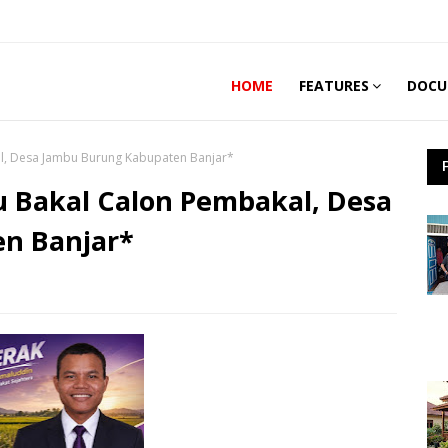
HOME
FEATURES
DOCU
l, Desa Jambu Burung Kabupaten Banjar*
u Bakal Calon Pembakal, Desa
n Banjar*