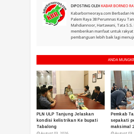
DIPOSTING OLEH
KABAR BORNEO RA
Kabarborneoraya.com Berbadan Hukum
Palem Raya 38 Perumnas Kayu Tangi
Mahdiannoor, Hartawani, Tata S.S
memberikan manfaat untuk rakyat
pembanguan lebih baik lagi menuju
ANDA MUNGKIN
PLN ULP Tanjung Jelaskan
Pemkab Ta
kondisi kelistrikan Ke bupati
sepakati p
Tabalong
maksimal 2
August 03, 2026
August 03,