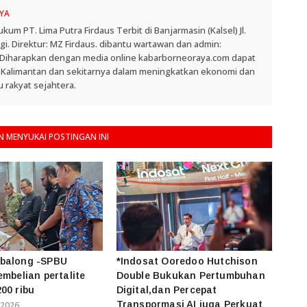
YA
 PT. Lima Putra Firdaus Terbit di Banjarmasin (Kalsel) Jl.
. Direktur: MZ Firdaus. dibantu wartawan dan admin:
. Diharapkan dengan media online kabarborneoraya.com dapat
 Kalimantan dan sekitarnya dalam meningkatkan ekonomi dan
 rakyat sejahtera.
 MENYUKAI POSTINGAN INI
balong -SPBU
*Indosat Ooredoo Hutchison
embelian pertalite
Double Bukukan Pertumbuhan
00 ribu
Digital,dan Percepat
Transpormasi AI juga Perkuat
 2026