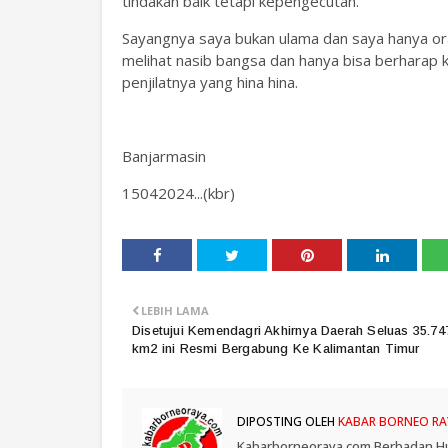
tindakan baik tetapi kepengecutan.
Sayangnya saya bukan ulama dan saya hanya oran
melihat nasib bangsa dan hanya bisa berhara
penjilatnya yang hina hina.
Banjarmasin
15042024...(kbr)
LEBIH LAMA
Disetujui Kemendagri Akhirnya Daerah Seluas 35.74
km2 ini Resmi Bergabung Ke Kalimantan Timur
DIPOSTING OLEH
KABAR BORNEO RA
Kabarborneoraya.com Berbadan Hukum