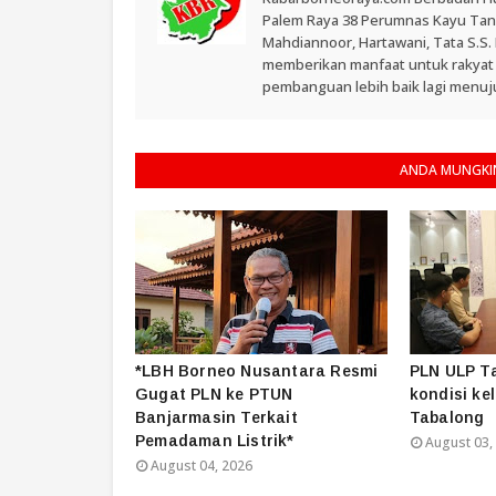
Palem Raya 38 Perumnas Kayu Tangi
Mahdiannoor, Hartawani, Tata S.S
memberikan manfaat untuk rakyat
pembanguan lebih baik lagi menuju
ANDA MUNGKIN
*LBH Borneo Nusantara Resmi
PLN ULP T
Gugat PLN ke PTUN
kondisi kel
Banjarmasin Terkait
Tabalong
Pemadaman Listrik*
August 03,
August 04, 2026