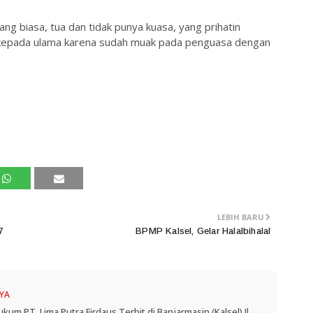
g biasa, tua dan tidak punya kuasa, yang prihatin
p kepada ulama karena sudah muak pada penguasa dengan
LEBIH BARU
7
BPMP Kalsel, Gelar Halalbihalal
YA
 PT. Lima Putra Firdaus Terbit di Banjarmasin (Kalsel) Jl.