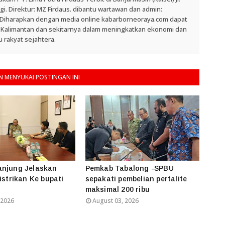
. Direktur: MZ Firdaus. dibantu wartawan dan admin:
. Diharapkan dengan media online kabarborneoraya.com dapat
 Kalimantan dan sekitarnya dalam meningkatkan ekonomi dan
 rakyat sejahtera.
 MENYUKAI POSTINGAN INI
anjung Jelaskan
Pemkab Tabalong -SPBU
istrikan Ke bupati
sepakati pembelian pertalite
maksimal 200 ribu
 2026
August 03, 2026