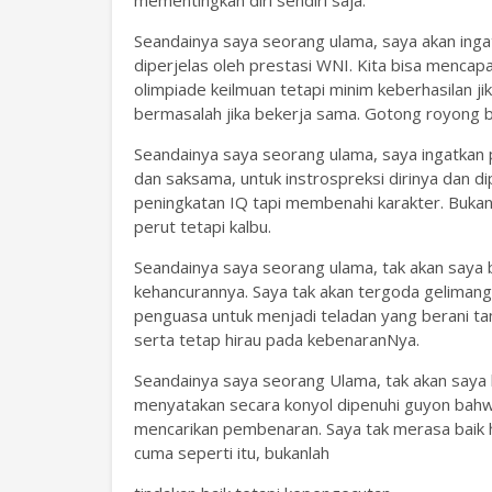
mementingkan diri sendiri saja.
Seandainya saya seorang ulama, saya akan ingat
diperjelas oleh prestasi WNI. Kita bisa mencapai
olimpiade keilmuan tetapi minim keberhasilan j
bermasalah jika bekerja sama. Gotong royong 
Seandainya saya seorang ulama, saya ingatkan p
dan saksama, untuk instrospreksi dirinya dan d
peningkatan IQ tapi membenahi karakter. Buka
perut tetapi kalbu.
Seandainya saya seorang ulama, tak akan saya 
kehancurannya. Saya tak akan tergoda geliman
penguasa untuk menjadi teladan yang berani ta
serta tetap hirau pada kebenaranNya.
Seandainya saya seorang Ulama, tak akan saya b
menyatakan secara konyol dipenuhi guyon bah
mencarikan pembenaran. Saya tak merasa baik h
cuma seperti itu, bukanlah