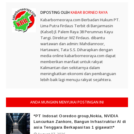
DIPOSTING OLEH
KABAR BORNEO RAYA
Kabarborneoraya.com Berbadan Hukum PT.
Lima Putra Firdaus Terbit di Banjarmasin
(Kalsel) Jl. Palem Raya 38 Perumnas Kayu
Tangi. Direktur: MZ Firdaus. dibantu
wartawan dan admin: Mahdiannoor,
Hartawani, Tata S.S. Diharapkan dengan
media online kabarborneoraya.com dapat
memberikan manfaat untuk rakyat
Kalimantan dan sekitarnya dalam
meningkatkan ekonomi dan pembanguan
lebih baik lagi menuju rakyat sejahtera.
ANDA MUNGKIN MENYUKAI POSTINGAN INI
*PT Indosat Ooredoo group,Nokia, NVIDIA
Luncurkan Zankore, Bangun Infrastruktur AI di
asia Tenggara Berkapasitas 1 gigawatt*