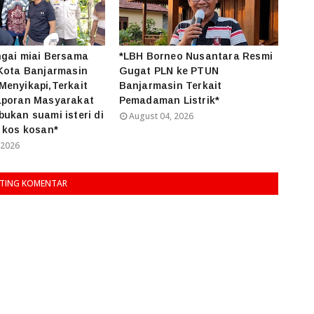
ngai miai Bersama
*LBH Borneo Nusantara Resmi
Kota Banjarmasin
Gugat PLN ke PTUN
enyikapi,Terkait
Banjarmasin Terkait
aporan Masyarakat
Pemadaman Listrik*
ukan suami isteri di
August 04, 2026
 kos kosan*
 2026
TING KOMENTAR