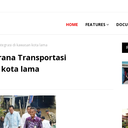
HOME
FEATURES
DOCU
tegrasi di kawasan kota lama
ana Transportasi
 kota lama