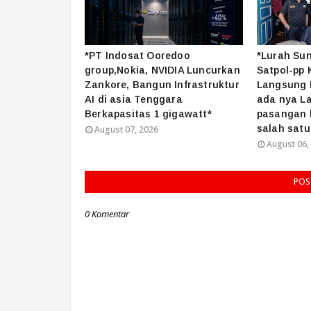
*PT Indosat Ooredoo
*Lurah Su
group,Nokia, NVIDIA Luncurkan
Satpol-pp 
Zankore, Bangun Infrastruktur
Langsung M
AI di asia Tenggara
ada nya L
Berkapasitas 1 gigawatt*
pasangan b
salah satu
August 07, 2026
August 06,
POS
0 Komentar