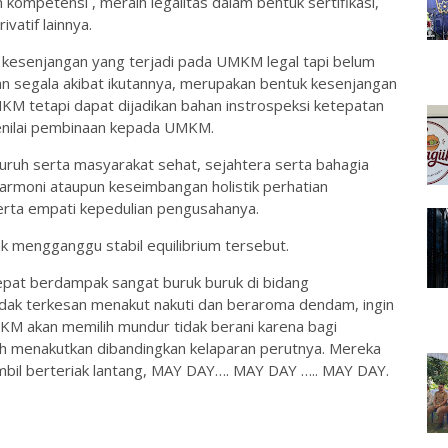
ompetensi , meraih legalitas dalam bentuk sertifikasi,
vatif lainnya.
 kesenjangan yang terjadi pada UMKM legal tapi belum
 segala akibat ikutannya, merupakan bentuk kesenjangan
MKM tetapi dapat dijadikan bahan instrospeksi ketepatan
 menilai pembinaan kepada UMKM.
uh serta masyarakat sehat, sejahtera serta bahagia
armoni ataupun keseimbangan holistik perhatian
serta empati kepedulian pengusahanya.
k mengganggu stabil equilibrium tersebut.
epat berdampak sangat buruk buruk di bidang
tidak terkesan menakut nakuti dan beraroma dendam, ingin
M akan memilih mundur tidak berani karena bagi
ih menakutkan dibandingkan kelaparan perutnya. Mereka
sambil berteriak lantang, MAY DAY…. MAY DAY ….. MAY DAY.