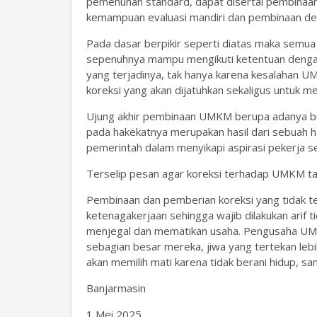
pemenuhan standard, dapat disertai pembinaan k
kemampuan evaluasi mandiri dan pembinaan deri
Pada dasar berpikir seperti diatas maka semua
sepenuhnya mampu mengikuti ketentuan dengan
yang terjadinya, tak hanya karena kesalahan U
koreksi yang akan dijatuhkan sekaligus untuk
Ujung akhir pembinaan UMKM berupa adanya bur
pada hakekatnya merupakan hasil dari sebuah h
pemerintah dalam menyikapi aspirasi pekerja 
Terselip pesan agar koreksi terhadap UMKM ta
Pembinaan dan pemberian koreksi yang tidak t
ketenagakerjaan sehingga wajib dilakukan arif 
menjegal dan mematikan usaha. Pengusaha UMK
sebagian besar mereka, jiwa yang tertekan leb
akan memilih mati karena tidak berani hidup, 
Banjarmasin
1 Mei 2025