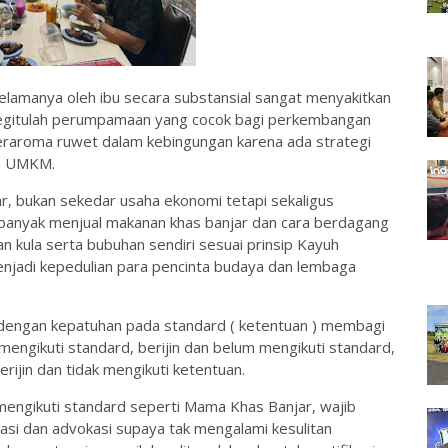
elamanya oleh ibu secara substansial sangat menyakitkan
 begitulah perumpamaan yang cocok bagi perkembangan
aroma ruwet dalam kebingungan karena ada strategi
an UMKM.
 bukan sekedar usaha ekonomi tetapi sekaligus
anyak menjual makanan khas banjar dan cara berdagang
kula serta bubuhan sendiri sesuai prinsip Kayuh
enjadi kepedulian para pencinta budaya dan lembaga
 ) dengan kepatuhan pada standard ( ketentuan ) membagi
engikuti standard, berijin dan belum mengikuti standard,
berijin dan tidak mengikuti ketentuan.
engikuti standard seperti Mama Khas Banjar, wajib
sasi dan advokasi supaya tak mengalami kesulitan