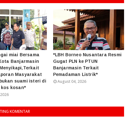
ngai miai Bersama
*LBH Borneo Nusantara Resmi
Kota Banjarmasin
Gugat PLN ke PTUN
enyikapi,Terkait
Banjarmasin Terkait
aporan Masyarakat
Pemadaman Listrik*
ukan suami isteri di
August 04, 2026
 kos kosan*
 2026
TING KOMENTAR