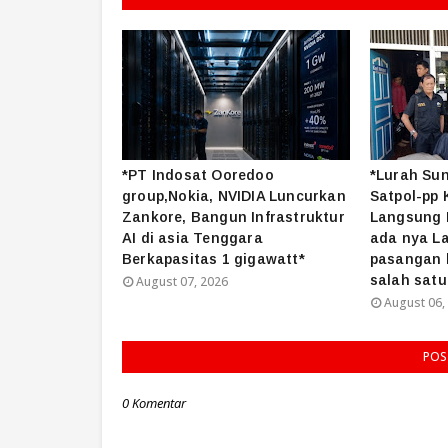
*PT Indosat Ooredoo
*Lurah Su
group,Nokia, NVIDIA Luncurkan
Satpol-pp 
Zankore, Bangun Infrastruktur
Langsung M
AI di asia Tenggara
ada nya L
Berkapasitas 1 gigawatt*
pasangan b
salah satu
August 07, 2026
August 06,
POS
0 Komentar