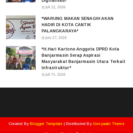
Digitalisasi*
Juli 22, 2026
*WARUNG MAKAN SENAGIH AKAN
HADIR DI KOTA CANTIK
PALANGKARAYA*
Juni 27, 2026
*H.Hari Kartono Anggota DPRD Kota
Banjarmasin Serap Aspirasi
Masyarakat Banjarmasin Utara Terkait
Infrastruktur*
Juli 15, 2026
Created By
Blogger Template
| Distributed By
Gooyaabi Theme