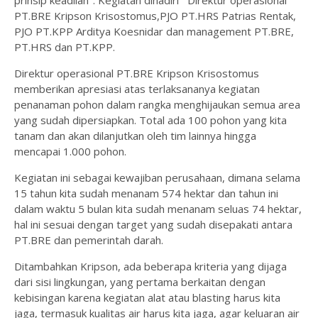
prinsip keadilan". Kegiatan dihadiri Direktur operasional
PT.BRE Kripson Krisostomus,PJO PT.HRS Patrias Rentak,
PJO PT.KPP Arditya Koesnidar dan management PT.BRE,
PT.HRS dan PT.KPP.
Direktur operasional PT.BRE Kripson Krisostomus
memberikan apresiasi atas terlaksananya kegiatan
penanaman pohon dalam rangka menghijaukan semua area
yang sudah dipersiapkan. Total ada 100 pohon yang kita
tanam dan akan dilanjutkan oleh tim lainnya hingga
mencapai 1.000 pohon.
Kegiatan ini sebagai kewajiban perusahaan, dimana selama
15 tahun kita sudah menanam 574 hektar dan tahun ini
dalam waktu 5 bulan kita sudah menanam seluas 74 hektar,
hal ini sesuai dengan target yang sudah disepakati antara
PT.BRE dan pemerintah darah.
Ditambahkan Kripson, ada beberapa kriteria yang dijaga
dari sisi lingkungan, yang pertama berkaitan dengan
kebisingan karena kegiatan alat atau blasting harus kita
jaga, termasuk kualitas air harus kita jaga, agar keluaran air