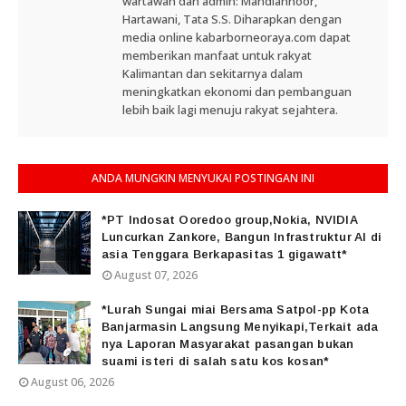
wartawan dan admin: Mahdiannoor,
Hartawani, Tata S.S. Diharapkan dengan
media online kabarborneoraya.com dapat
memberikan manfaat untuk rakyat
Kalimantan dan sekitarnya dalam
meningkatkan ekonomi dan pembanguan
lebih baik lagi menuju rakyat sejahtera.
ANDA MUNGKIN MENYUKAI POSTINGAN INI
*PT Indosat Ooredoo group,Nokia, NVIDIA
Luncurkan Zankore, Bangun Infrastruktur AI di
asia Tenggara Berkapasitas 1 gigawatt*
August 07, 2026
*Lurah Sungai miai Bersama Satpol-pp Kota
Banjarmasin Langsung Menyikapi,Terkait ada
nya Laporan Masyarakat pasangan bukan
suami isteri di salah satu kos kosan*
August 06, 2026