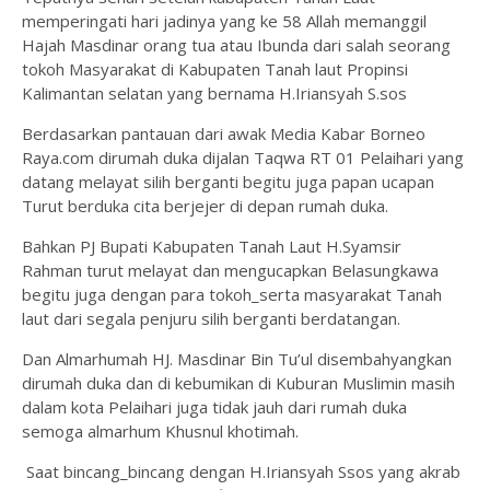
memperingati hari jadinya yang ke 58 Allah memanggil
Hajah Masdinar orang tua atau Ibunda dari salah seorang
tokoh Masyarakat di Kabupaten Tanah laut Propinsi
Kalimantan selatan yang bernama H.Iriansyah S.sos
Berdasarkan pantauan dari awak Media Kabar Borneo
Raya.com dirumah duka dijalan Taqwa RT 01 Pelaihari yang
datang melayat silih berganti begitu juga papan ucapan
Turut berduka cita berjejer di depan rumah duka.
Bahkan PJ Bupati Kabupaten Tanah Laut H.Syamsir
Rahman turut melayat dan mengucapkan Belasungkawa
begitu juga dengan para tokoh_serta masyarakat Tanah
laut dari segala penjuru silih berganti berdatangan.
Dan Almarhumah HJ. Masdinar Bin Tu’ul disembahyangkan
dirumah duka dan di kebumikan di Kuburan Muslimin masih
dalam kota Pelaihari juga tidak jauh dari rumah duka
semoga almarhum Khusnul khotimah.
Saat bincang_bincang dengan H.Iriansyah Ssos yang akrab