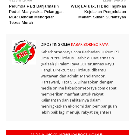
LEBIH LAMA
LEBIH BARU
Perumda Pald Banjarmasin
Warga Alalak, H Budi Inginkan
Peduli Masyarakat Pelanggan
Kejelasan Pengelolaan
MBR Dengan Menggelar
Makam Sultan Suriansyah
Tebus Murah
DIPOSTING OLEH
KABAR BORNEO RAYA
Kabarborneoraya.com Berbadan Hukum PT.
Lima Putra Firdaus Terbit di Banjarmasin
(Kalsel) Jl. Palem Raya 38 Perumnas Kayu
Tangi. Direktur: MZ Firdaus. dibantu
wartawan dan admin: Mahdiannoor,
Hartawani, Tata S.S. Diharapkan dengan
media online kabarborneoraya.com dapat
memberikan manfaat untuk rakyat
Kalimantan dan sekitarnya dalam
meningkatkan ekonomi dan pembanguan
lebih baik lagi menuju rakyat sejahtera.
ANDA MUNGKIN MENYUKAI POSTINGAN INI