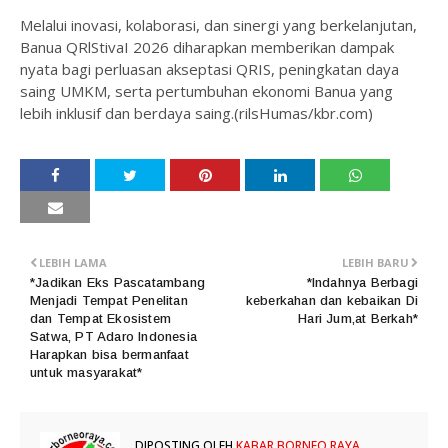
Melalui inovasi, kolaborasi, dan sinergi yang berkelanjutan,
Banua QRlStivaI 2026 diharapkan memberikan dampak
nyata bagi perluasan akseptasi QRIS, peningkatan daya
saing UMKM, serta pertumbuhan ekonomi Banua yang
lebih inklusif dan berdaya saing.(rilsHumas/kbr.com)
LEBIH LAMA
LEBIH BARU
*Jadikan Eks Pascatambang
*Indahnya Berbagi
Menjadi Tempat Penelitan
keberkahan dan kebaikan Di
dan Tempat Ekosistem
Hari Jum,at Berkah*
Satwa, PT Adaro Indonesia
Harapkan bisa bermanfaat
untuk masyarakat*
DIPOSTING OLEH
KABAR BORNEO RAYA