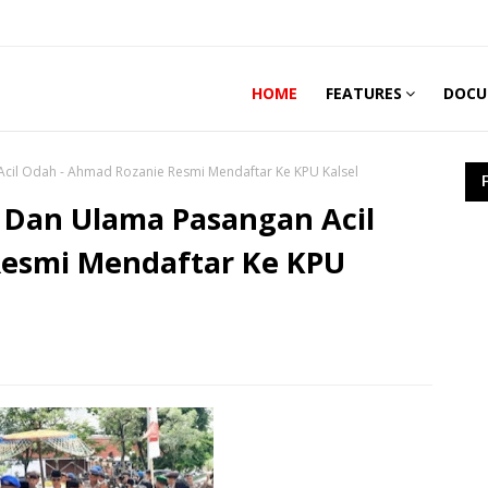
HOME
FEATURES
DOCU
cil Odah - Ahmad Rozanie Resmi Mendaftar Ke KPU Kalsel
 Dan Ulama Pasangan Acil
Resmi Mendaftar Ke KPU