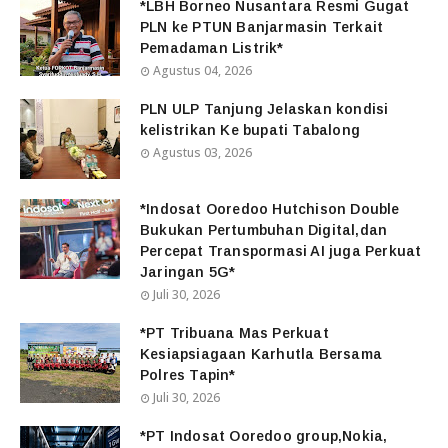
*LBH Borneo Nusantara Resmi Gugat
PLN ke PTUN Banjarmasin Terkait
Pemadaman Listrik*
Agustus 04, 2026
PLN ULP Tanjung Jelaskan kondisi
kelistrikan Ke bupati Tabalong
Agustus 03, 2026
*Indosat Ooredoo Hutchison Double
Bukukan Pertumbuhan Digital,dan
Percepat Transpormasi AI juga Perkuat
Jaringan 5G*
Juli 30, 2026
*PT Tribuana Mas Perkuat
Kesiapsiagaan Karhutla Bersama
Polres Tapin*
Juli 30, 2026
*PT Indosat Ooredoo group,Nokia,