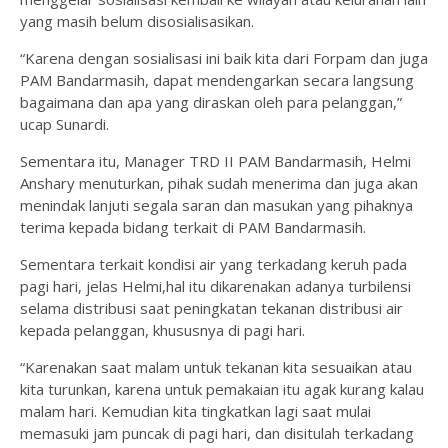
yang masih belum disosialisasikan.
“Karena dengan sosialisasi ini baik kita dari Forpam dan juga
PAM Bandarmasih, dapat mendengarkan secara langsung
bagaimana dan apa yang diraskan oleh para pelanggan,”
ucap Sunardi.
Sementara itu, Manager TRD II PAM Bandarmasih, Helmi
Anshary menuturkan, pihak sudah menerima dan juga akan
menindak lanjuti segala saran dan masukan yang pihaknya
terima kepada bidang terkait di PAM Bandarmasih.
Sementara terkait kondisi air yang terkadang keruh pada
pagi hari, jelas Helmi,hal itu dikarenakan adanya turbilensi
selama distribusi saat peningkatan tekanan distribusi air
kepada pelanggan, khususnya di pagi hari.
“Karenakan saat malam untuk tekanan kita sesuaikan atau
kita turunkan, karena untuk pemakaian itu agak kurang kalau
malam hari. Kemudian kita tingkatkan lagi saat mulai
memasuki jam puncak di pagi hari, dan disitulah terkadang