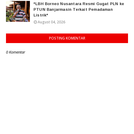
*LBH Borneo Nusantara Resmi Gugat PLN ke
PTUN Banjarmasin Terkait Pemadaman
Listrik*
August 04, 2026
POSTING KOMENTAR
0 Komentar