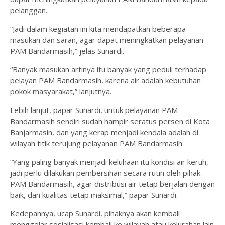
pelanggan.
“Jadi dalam kegiatan ini kita mendapatkan beberapa
masukan dan saran, agar dapat meningkatkan pelayanan
PAM Bandarmasih,” jelas Sunardi.
“Banyak masukan artinya itu banyak yang peduli terhadap
pelayan PAM Bandarmasih, karena air adalah kebutuhan
pokok masyarakat,” lanjutnya.
Lebih lanjut, papar Sunardi, untuk pelayanan PAM
Bandarmasih sendiri sudah hampir seratus persen di Kota
Banjarmasin, dan yang kerap menjadi kendala adalah di
wilayah titik terujung pelayanan PAM Bandarmasih.
“Yang paling banyak menjadi keluhaan itu kondisi air keruh,
jadi perlu dilakukan pembersihan secara rutin oleh pihak
PAM Bandarmasih, agar distribusi air tetap berjalan dengan
baik, dan kualitas tetap maksimal,” papar Sunardi.
Kedepannya, ucap Sunardi, pihaknya akan kembali
menggelar sosialisasi kembali ke wilayah atau kelurahan lain