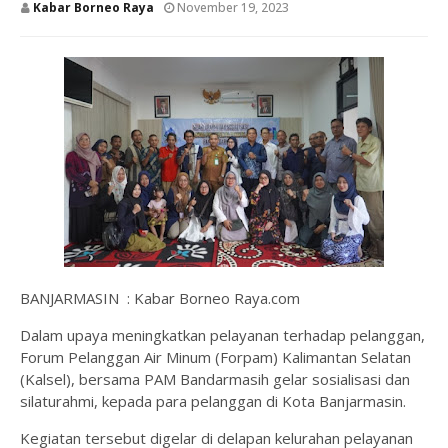
Kabar Borneo Raya
November 19, 2023
BANJARMASIN : Kabar Borneo Raya.com
Dalam upaya meningkatkan pelayanan terhadap pelanggan,
Forum Pelanggan Air Minum (Forpam) Kalimantan Selatan
(Kalsel), bersama PAM Bandarmasih gelar sosialisasi dan
silaturahmi, kepada para pelanggan di Kota Banjarmasin.
Kegiatan tersebut digelar di delapan kelurahan pelayanan