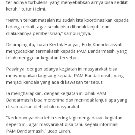
terjadinya turbulensi yang menyebabkan airnya bisa sedikit
keruh,” tutur Helmi.
“Namun terkait masalah itu sudah kita koordinasikan kepada
bidang terkait, agar selalu bisa ditindak lanjuti, dan
dilakukannya pembersihan,” sambungnya.
Disamping itu, Lurah Kertak Hanyar, Erdy Khenderasyah
mengucapkan terimakasih kepada PAM Bandarmasih, yang
telah menggelar kegiatan tersebut.
Pasalnya, dengan adanya kegiatan ini masyarakat bisa
menyampaikan langsung kepada PAM Bandarmasih, yang
menjadi kendala yang ada di kawasan tersebut.
Ia mengharapkan, dengan kegiatan ini pihak PAM
Bandarmasih bisa menerima dan menindak lanjuti apa yang
di sampaikan oleh pihak masyarakat.
“Kedepannya bisa lebih sering lagi mengadakan kegiatan
seperti ini, agar masyarakat bisa tahu segala informasi
PAM Bandarmasih,” ucap Lurah.