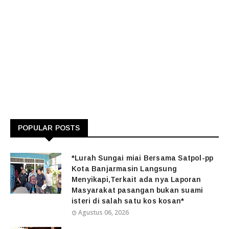
POPULAR POSTS
*Lurah Sungai miai Bersama Satpol-pp
Kota Banjarmasin Langsung
Menyikapi,Terkait ada nya Laporan
Masyarakat pasangan bukan suami
isteri di salah satu kos kosan*
Agustus 06, 2026