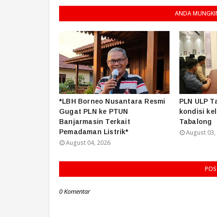
ANDA MUNGKIN
*LBH Borneo Nusantara Resmi
PLN ULP T
Gugat PLN ke PTUN
kondisi kel
Banjarmasin Terkait
Tabalong
Pemadaman Listrik*
August 03,
August 04, 2026
POS
0 Komentar